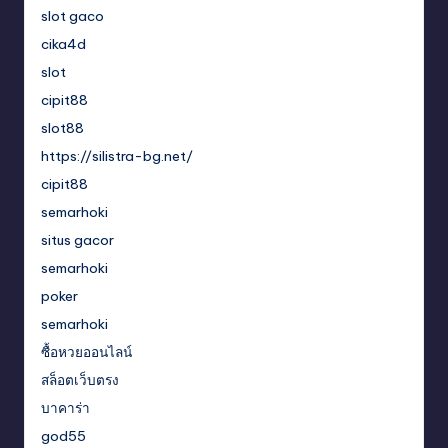
slot gaco
cika4d
slot
cipit88
slot88
https://silistra-bg.net/
cipit88
semarhoki
situs gacor
semarhoki
poker
semarhoki
ซื้อหวยออนไลน์
สล็อตเว็บตรง
บาคาร่า
god55