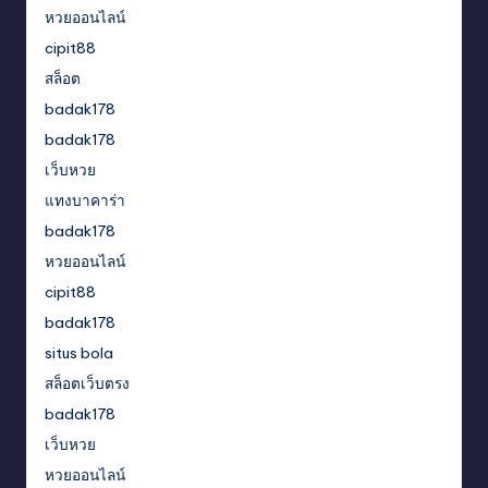
หวยออนไลน์
cipit88
สล็อต
badak178
badak178
เว็บหวย
แทงบาคาร่า
badak178
หวยออนไลน์
cipit88
badak178
situs bola
สล็อตเว็บตรง
badak178
เว็บหวย
หวยออนไลน์