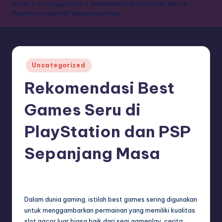
Home
Uncategorized
Rekomendasi Best Games Seru di
PlayStation dan PSP Sepanjang Masa
Uncategorized
Rekomendasi Best
Games Seru di
PlayStation dan PSP
Sepanjang Masa
No Comments
March 31, 2026
Dalam dunia gaming, istilah best games sering digunakan
untuk menggambarkan permainan yang memiliki kualitas
slot gacor
luar biasa baik dari segi gameplay, cerita,